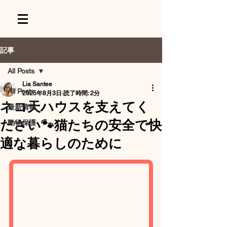
記事
All Posts
Lia Santee
All Posts
2025年8月3日
読了時間: 2分
ネコ天ハウスを支えてく
最新情報
ださい🐾猫たちの安全で快
動物保護
適な暮らしのために