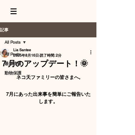
記事
All Posts
Lia Santee
All Posts
2025年8月16日
読了時間: 2分
７月のアップデート！🌞
最新情報
動物保護
ネコ天ファミリーの皆さまへ,
7月にあった出来事を簡単にご報告いた
します。